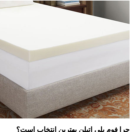
Hacklink panel
Masal Oku
Hacklink
Hacklink panel
Hacklink panel
Hacklink panel
Hacklink Panel
Hacklink
Hacklink
Hacklink
Hacklink panel
Hacklink panel
Hacklink
چرا فوم پلی اتیلن بهترین انتخاب است؟